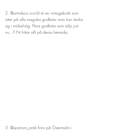
2. 
@artndeco.world är en vintagebutik som 
sitter på alla magiska godbitar man kan tänka 
sig i möbelväg. Flera godbitar som säljs just 
nu...!! Ni hittar allt på deras hemsida.
3. 
@sjostrom_antik finns på Östermalm i 