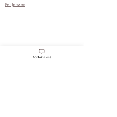
Per Jansson
Kontakta oss
Move 2 Inredning
,
Frihamnsgatan 58, 115
56 Frihamnen. Magasin 6, Plan 2.
Mobil:
0709-400 888
, Mail:
info@move-2.se