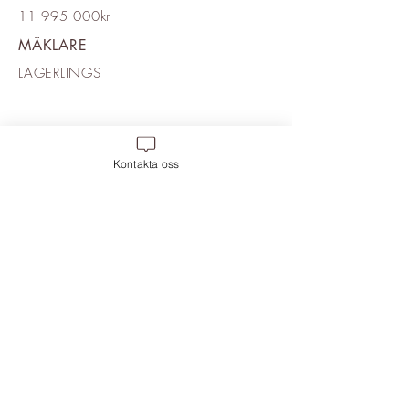
11 995 000kr
MÄKLARE
LAGERLINGS
Kontakta oss
Move 2 Inredning
,
Frihamnsgatan 58, 115
56 Frihamnen. Magasin 6, Plan 2.
Mobil:
0709-400 888
, Mail:
info@move-2.se