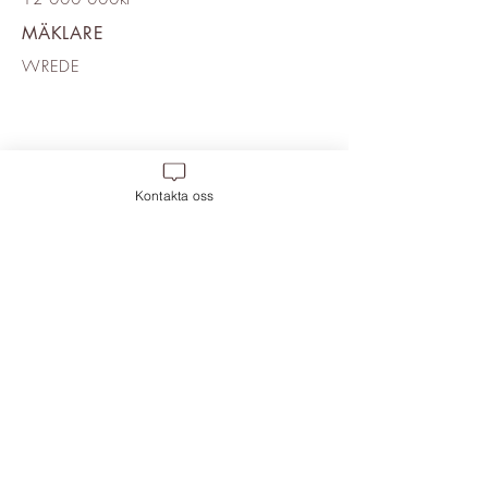
MÄKLARE
WREDE
Kontakta oss
Move 2 Inredning
,
Frihamnsgatan 58, 115
56 Frihamnen. Magasin 6, Plan 2.
Mobil:
0709-400 888
, Mail:
info@move-2.se