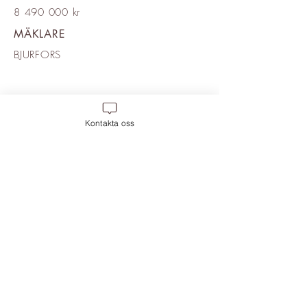
8 490 000 kr
MÄKLARE
BJURFORS
Kontakta oss
Move 2 Inredning
,
Frihamnsgatan 58, 115
56 Frihamnen. Magasin 6, Plan 2.
Mobil:
0709-400 888
, Mail:
info@move-2.se