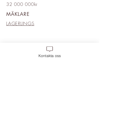
32 000 000kr
MÄKLARE
LAGERLINGS
Kontakta oss
Move 2 Inredning
,
Frihamnsgatan 58, 115
56 Frihamnen. Magasin 6, Plan 2.
Mobil:
0709-400 888
, Mail:
info@move-2.se