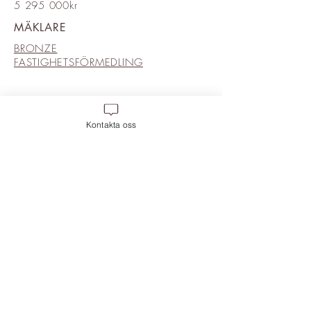
5 295 000kr
MÄKLARE
BRONZE
FASTIGHETSFÖRMEDLING
Kontakta oss
Move 2 Inredning
,
Frihamnsgatan 58, 115
56 Frihamnen. Magasin 6, Plan 2.
Mobil:
0709-400 888
, Mail:
info@move-2.se