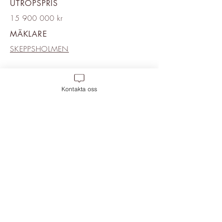
UTROPSPRIS
15 900 000 kr
MÄKLARE
SKEPPSHOLMEN
Kontakta oss
Move 2 Inredning
,
Frihamnsgatan 58, 115
56 Frihamnen. Magasin 6, Plan 2.
Mobil:
0709-400 888
, Mail:
info@move-2.se